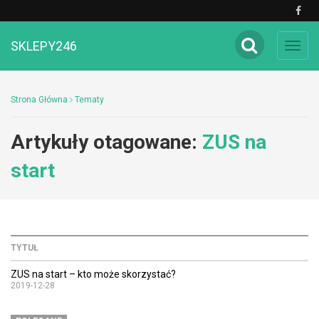
SKLEPY246
Toggl
navig
Strona Główna
Tematy
Artykuły otagowane:
ZUS na
start
TYTUŁ
ZUS na start – kto może skorzystać?
2019-12-28