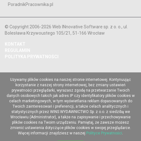
PoradnikPracownika.pl
© Copyright 2006-2026 Web INnovative Software sp. z o. o., ul.
Bolesława Krzywoustego 105/21, 51-166 Wrocław
KONTAKT
REGULAMIN
POLITYKA PRYWATNOŚCI
Używamy plików cookies na naszej stronie internetowej. Kontynuując
korzystanie z naszej strony internetowej, bez zmiany ustawień
prywatności przeglądarki, wyrażasz zgodę na przetwarzanie Twoich
danych osobowych takich jak adres IP czy identyfikatory plików cookies w
celach marketingowych, w tym wyświetlania reklam dopasowanych do
Twoich zainteresowań i preferencji, a także celach analitycznych i
statystycznych przez WINS WYDAWNICTWO Sp. z o.o. z siedzibą we
Wrocławiu (Administrator), a także na zapisywanie i przechowywanie
plików cookies na Twoim urządzeniu. Pamiętaj, że zawsze możesz
zmienić ustawienia dotyczące plików cookies w swojej przeglądarce.
Więcej informacji znajdziesz w naszej
Polityce Prywatności
.