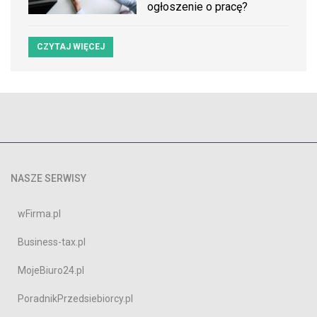
ogłoszenie o pracę?
CZYTAJ WIĘCEJ
NASZE SERWISY
wFirma.pl
Business-tax.pl
MojeBiuro24.pl
PoradnikPrzedsiebiorcy.pl