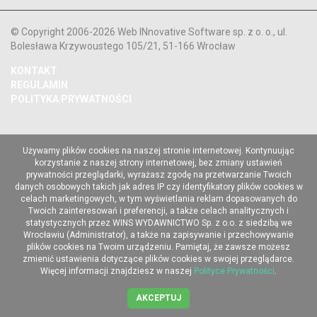
© Copyright 2006-2026 Web INnovative Software sp. z o. o., ul.
Bolesława Krzywoustego 105/21, 51-166 Wrocław
KONTAKT
REGULAMIN
POLITYKA PRYWATNOŚCI
Używamy plików cookies na naszej stronie internetowej. Kontynuując
korzystanie z naszej strony internetowej, bez zmiany ustawień
prywatności przeglądarki, wyrażasz zgodę na przetwarzanie Twoich
danych osobowych takich jak adres IP czy identyfikatory plików cookies w
celach marketingowych, w tym wyświetlania reklam dopasowanych do
Twoich zainteresowań i preferencji, a także celach analitycznych i
statystycznych przez WINS WYDAWNICTWO Sp. z o.o. z siedzibą we
Wrocławiu (Administrator), a także na zapisywanie i przechowywanie
plików cookies na Twoim urządzeniu. Pamiętaj, że zawsze możesz
zmienić ustawienia dotyczące plików cookies w swojej przeglądarce.
Więcej informacji znajdziesz w naszej
Polityce Prywatności
.
AKCEPTUJ