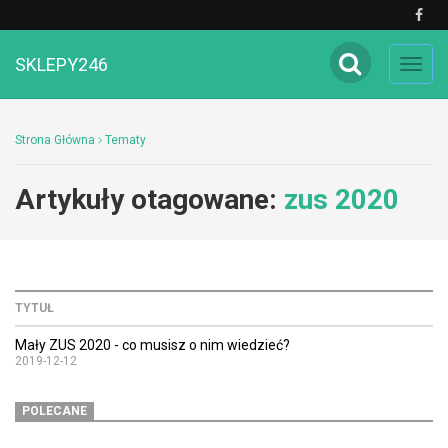
SKLEPY246
Toggl
navig
Strona Główna
Tematy
Artykuły otagowane:
zus 2020
TYTUŁ
Mały ZUS 2020 - co musisz o nim wiedzieć?
2019-12-12
POLECANE