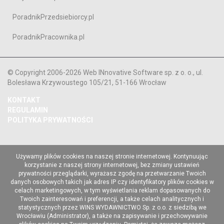
PoradnikPrzedsiebiorcy.pl
PoradnikPracownika.pl
© Copyright 2006-2026 Web INnovative Software sp. z o. o., ul.
Bolesława Krzywoustego 105/21, 51-166 Wrocław
KONTAKT
REGULAMIN
POLITYKA PRYWATNOŚCI
Używamy plików cookies na naszej stronie internetowej. Kontynuując
korzystanie z naszej strony internetowej, bez zmiany ustawień
prywatności przeglądarki, wyrażasz zgodę na przetwarzanie Twoich
danych osobowych takich jak adres IP czy identyfikatory plików cookies w
celach marketingowych, w tym wyświetlania reklam dopasowanych do
Twoich zainteresowań i preferencji, a także celach analitycznych i
statystycznych przez WINS WYDAWNICTWO Sp. z o.o. z siedzibą we
Wrocławiu (Administrator), a także na zapisywanie i przechowywanie