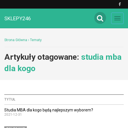
SKLEPY246
Toggl
navig
Strona Główna
Tematy
Artykuły otagowane:
studia mba
dla kogo
TYTUŁ
Studia MBA dla kogo będą najlepszym wyborem?
2021-12-31