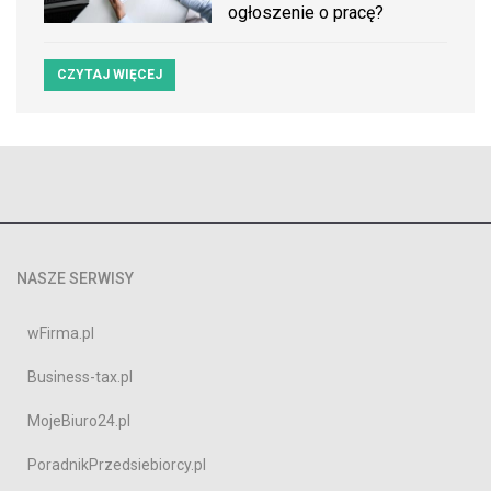
ogłoszenie o pracę?
CZYTAJ WIĘCEJ
NASZE SERWISY
wFirma.pl
Business-tax.pl
MojeBiuro24.pl
PoradnikPrzedsiebiorcy.pl