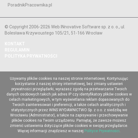
PoradnikPracownika.pl
© Copyright 2006-2026 Web INnovative Software sp. z o. o., ul.
Bolesława Krzywoustego 105/21, 51-166 Wrocław
KONTAKT
REGULAMIN
POLITYKA PRYWATNOŚCI
Używamy plików cookies na naszej stronie internetowej. Kontynuując
korzystanie z naszej strony internetowej, bez zmiany ustawień
prywatności przeglądarki, wyrażasz zgodę na przetwarzanie Twoich
danych osobowych takich jak adres IP czy identyfikatory plików cookies w
celach marketingowych, w tym wyświetlania reklam dopasowanych do
Twoich zainteresowań i preferencji, a także celach analitycznych i
statystycznych przez WINS WYDAWNICTWO Sp. z o.o. z siedzibą we
Wrocławiu (Administrator), a także na zapisywanie i przechowywanie
plików cookies na Twoim urządzeniu. Pamiętaj, że zawsze możesz
zmienić ustawienia dotyczące plików cookies w swojej przeglądarce.
Więcej informacji znajdziesz w naszej
Polityce Prywatności
.