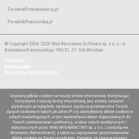
PoradnikPrzedsiebiorcy.pl
PoradnikPracownika.pl
© Copyright 2006-2026 Web INnovative Software sp. z o. o., ul.
Bolesława Krzywoustego 105/21, 51-166 Wrocław
KONTAKT
REGULAMIN
POLITYKA PRYWATNOŚCI
Używamy plików cookies na naszej stronie internetowej. Kontynuując
korzystanie z naszej strony internetowej, bez zmiany ustawień
prywatności przeglądarki, wyrażasz zgodę na przetwarzanie Twoich
danych osobowych takich jak adres IP czy identyfikatory plików cookies w
celach marketingowych, w tym wyświetlania reklam dopasowanych do
Twoich zainteresowań i preferencji, a także celach analitycznych i
statystycznych przez WINS WYDAWNICTWO Sp. z o.o. z siedzibą we
Wrocławiu (Administrator), a także na zapisywanie i przechowywanie
plików cookies na Twoim urządzeniu. Pamiętaj, że zawsze możesz