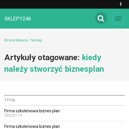
SKLEPY246
Toggl
navig
Strona Główna
Tematy
Artykuły otagowane:
kiedy
należy stworzyć biznesplan
TYTUŁ
Firma szkoleniowa biznes plan
2022-01-10
Firma szkoleniowa biznes plan