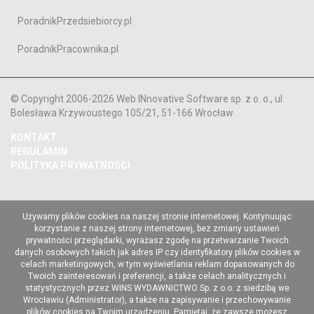
PoradnikPrzedsiebiorcy.pl
PoradnikPracownika.pl
© Copyright 2006-2026 Web INnovative Software sp. z o. o., ul.
Bolesława Krzywoustego 105/21, 51-166 Wrocław
KONTAKT
REGULAMIN
POLITYKA PRYWATNOŚCI
Używamy plików cookies na naszej stronie internetowej. Kontynuując
korzystanie z naszej strony internetowej, bez zmiany ustawień
prywatności przeglądarki, wyrażasz zgodę na przetwarzanie Twoich
danych osobowych takich jak adres IP czy identyfikatory plików cookies w
celach marketingowych, w tym wyświetlania reklam dopasowanych do
Twoich zainteresowań i preferencji, a także celach analitycznych i
statystycznych przez WINS WYDAWNICTWO Sp. z o.o. z siedzibą we
Wrocławiu (Administrator), a także na zapisywanie i przechowywanie
plików cookies na Twoim urządzeniu. Pamiętaj, że zawsze możesz