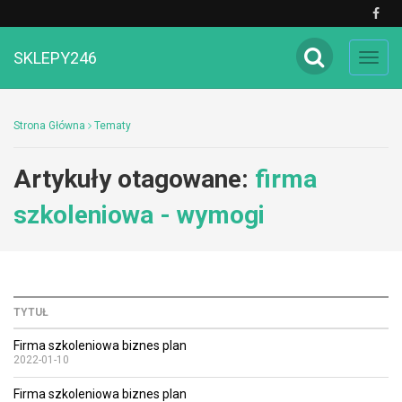
SKLEPY246
Toggl
navig
Strona Główna
Tematy
Artykuły otagowane:
firma
szkoleniowa - wymogi
TYTUŁ
Firma szkoleniowa biznes plan
2022-01-10
Firma szkoleniowa biznes plan