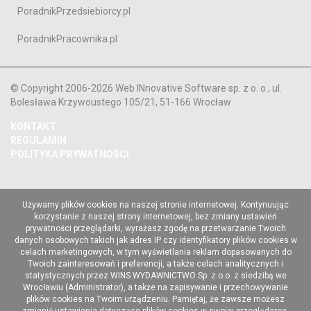
PoradnikPrzedsiebiorcy.pl
PoradnikPracownika.pl
© Copyright 2006-2026 Web INnovative Software sp. z o. o., ul.
Bolesława Krzywoustego 105/21, 51-166 Wrocław
KONTAKT
REGULAMIN
POLITYKA PRYWATNOŚCI
Używamy plików cookies na naszej stronie internetowej. Kontynuując
korzystanie z naszej strony internetowej, bez zmiany ustawień
prywatności przeglądarki, wyrażasz zgodę na przetwarzanie Twoich
danych osobowych takich jak adres IP czy identyfikatory plików cookies w
celach marketingowych, w tym wyświetlania reklam dopasowanych do
Twoich zainteresowań i preferencji, a także celach analitycznych i
statystycznych przez WINS WYDAWNICTWO Sp. z o.o. z siedzibą we
Wrocławiu (Administrator), a także na zapisywanie i przechowywanie
plików cookies na Twoim urządzeniu. Pamiętaj, że zawsze możesz