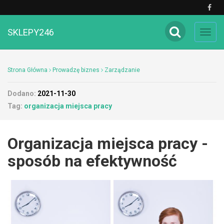
SKLEPY246
Toggl
navig
Strona Główna
Prowadzę biznes
Zarządzanie
Dodano:
2021-11-30
Tag:
organizacja miejsca pracy
Organizacja miejsca pracy -
sposób na efektywność