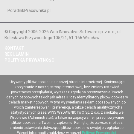
PoradnikPracownika.pl
© Copyright 2006-2026 Web INnovative Software sp. z o. o., ul.
Bolesława Krzywoustego 105/21, 51-166 Wrocław
KONTAKT
REGULAMIN
POLITYKA PRYWATNOŚCI
Używamy plików cookies na naszej stronie internetowej. Kontynuując
korzystanie z naszej strony internetowej, bez zmiany ustawień
prywatności przeglądarki, wyrażasz zgodę na przetwarzanie Twoich
danych osobowych takich jak adres IP czy identyfikatory plików cookies w
celach marketingowych, w tym wyświetlania reklam dopasowanych do
Twoich zainteresowań i preferencji, a także celach analitycznych i
statystycznych przez WINS WYDAWNICTWO Sp. z o.o. z siedzibą we
Wrocławiu (Administrator), a także na zapisywanie i przechowywanie
plików cookies na Twoim urządzeniu. Pamiętaj, że zawsze możesz
zmienić ustawienia dotyczące plików cookies w swojej przeglądarce.
Więcej informacji znajdziesz w naszej
Polityce Prywatności
.