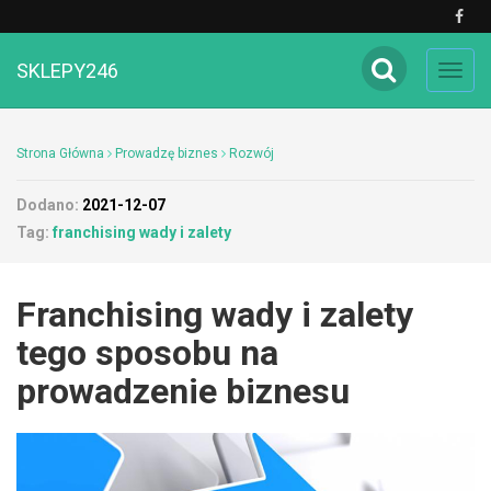
SKLEPY246
Toggl
navig
Strona Główna
Prowadzę biznes
Rozwój
Dodano:
2021-12-07
Tag:
franchising wady i zalety
Franchising wady i zalety
tego sposobu na
prowadzenie biznesu